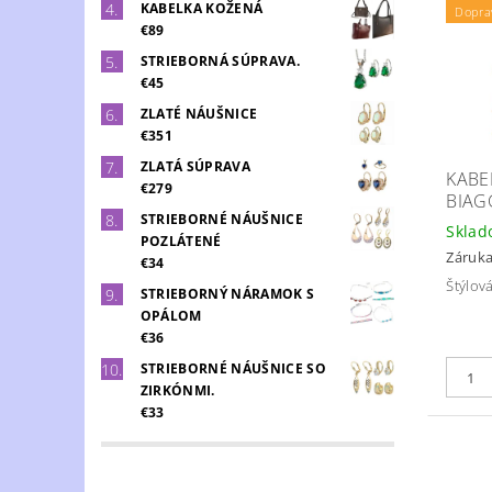
KABELKA KOŽENÁ
Dopra
€89
STRIEBORNÁ SÚPRAVA.
€45
ZLATÉ NÁUŠNICE
€351
ZLATÁ SÚPRAVA
KABE
€279
BIAG
STRIEBORNÉ NÁUŠNICE
Skla
POZLÁTENÉ
Záruka
€34
Štýlov
STRIEBORNÝ NÁRAMOK S
OPÁLOM
€36
STRIEBORNÉ NÁUŠNICE SO
ZIRKÓNMI.
€33