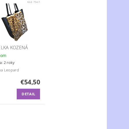
Kód:
754/1
ELKA KOZENÁ
dom
a: 2 roky
ka Leopard
€54,50
DETAIL