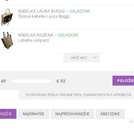
KABELKA LAURA BIAGGI
–
SKLADOM
Štýlová kabelka Laura Biaggi.
KABELKA KOZENÁ
–
SKLADOM
Labelka Leopard
UKÁŽ VIAC
€
49
€
93
POLOŽIE
FILTROVANIE PODĽA PARAMETROV, CHARAKTERISTÍK A VÝROBCOV
NEJŠIE
NAJDRAHŠIE
NAJPREDÁVANEJŠIE
ABECEDNE
St