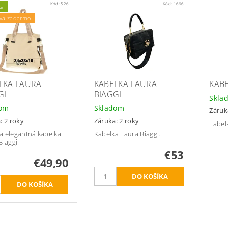
Kód:
526
Kód:
1666
ka
va zadarmo
LKA LAURA
KABELKA LAURA
KAB
GI
BIAGGI
Skla
dom
Skladom
Záruk
: 2 roky
Záruka: 2 roky
Label
 elegantná kabelka
Kabelka Laura Biaggi.
Biaggi.
€53
€49,90