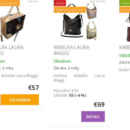
Kód:
871
Kód:
532/CIE
va zadarmo
Akcia
Novi
Doprava zadarmo
Dopr
LKA LAURA
KABELKA LAURA
KAB
GI
BIAGGI
Skla
dom
Skladom
Záruk
: 2 roky
Záruka: 2 roky
Kožen
á kabelka Laura Biaggi.
Kožená kabelka Laura
Biaggi.
€57
Pôvodne:
€74
Ušetríte
:
€5 (–6 %)
€69
DETAIL