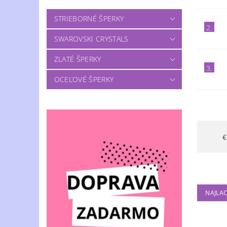
STRIEBORNÉ ŠPERKY
2.
SWAROVSKI CRYSTALS
ZLATÉ ŠPERKY
3.
OCEĽOVÉ ŠPERKY
NAJLAC