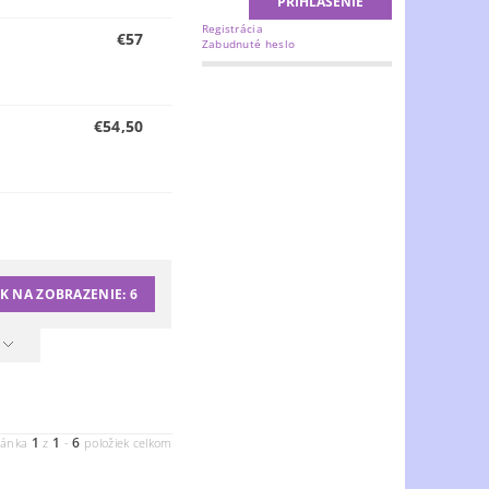
Registrácia
€57
Zabudnuté heslo
€54,50
K NA ZOBRAZENIE:
6
1
1
6
ránka
z
-
položiek celkom