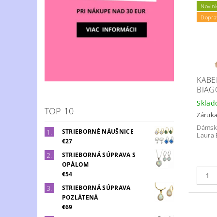
Novin
Dopra
KABE
BIAG
Skla
TOP 10
Záruka
Dámska
STRIEBORNÉ NÁUŠNICE
Laura 
€27
STRIEBORNÁ SÚPRAVA S
OPÁLOM
€54
STRIEBORNÁ SÚPRAVA
POZLÁTENÁ
€69