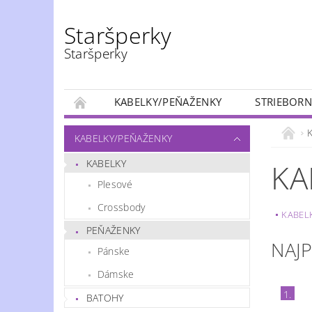
Staršperky
Staršperky
KABELKY/PEŇAŽENKY
STRIEBORN
KABELKY/PEŇAŽENKY
KABELKY
KA
Plesové
Crossbody
KABEL
PEŇAŽENKY
NAJ
Pánske
Dámske
1.
BATOHY