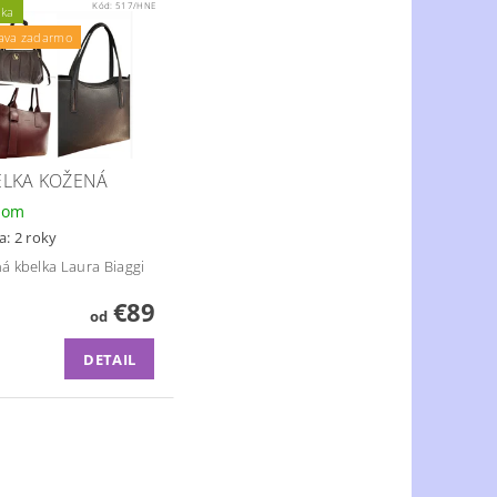
Kód:
517/HNE
nka
ava zadarmo
ELKA KOŽENÁ
dom
a: 2 roky
á kbelka Laura Biaggi
€89
od
DETAIL