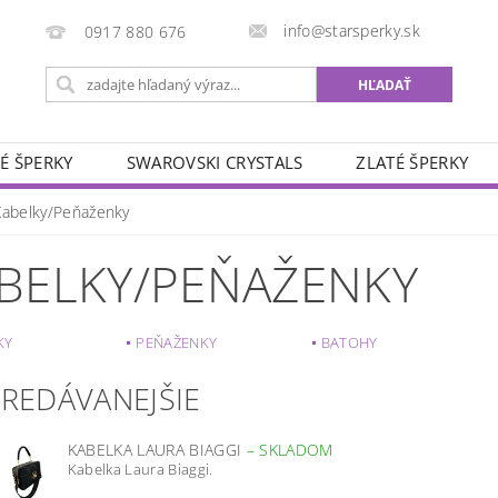
info@starsperky.sk
0917 880 676
É ŠPERKY
SWAROVSKI CRYSTALS
ZLATÉ ŠPERKY
Kabelky/Peňaženky
BELKY/PEŇAŽENKY
KY
PEŇAŽENKY
BATOHY
PREDÁVANEJŠIE
KABELKA LAURA BIAGGI
–
SKLADOM
Kabelka Laura Biaggi.