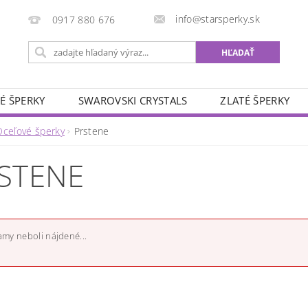
info@starsperky.sk
0917 880 676
É ŠPERKY
SWAROVSKI CRYSTALS
ZLATÉ ŠPERKY
Oceľové šperky
Prstene
STENE
my neboli nájdené...