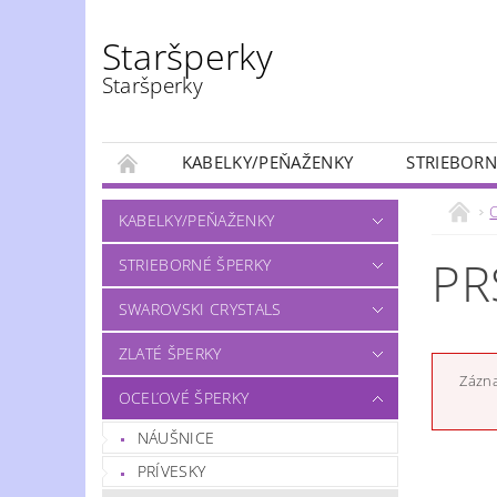
Staršperky
Staršperky
KABELKY/PEŇAŽENKY
STRIEBORN
KABELKY/PEŇAŽENKY
PR
STRIEBORNÉ ŠPERKY
SWAROVSKI CRYSTALS
ZLATÉ ŠPERKY
Zázna
OCEĽOVÉ ŠPERKY
NÁUŠNICE
PRÍVESKY