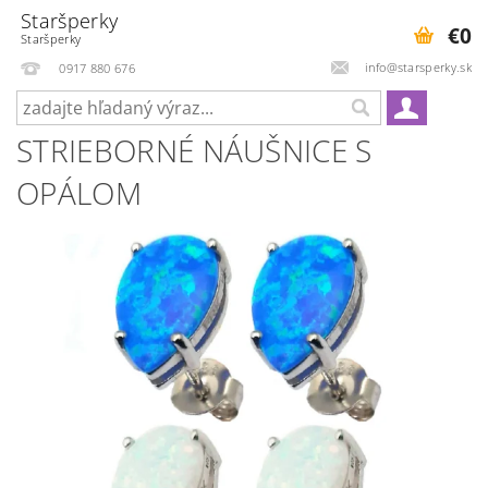
Staršperky
€0
Staršperky
info@starsperky.sk
0917 880 676
STRIEBORNÉ NÁUŠNICE S
OPÁLOM