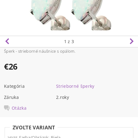
1
z 3
Šperk - strieborné náušnice s opálom.
€26
Kategória
Strieborné šperky
Záruka
2.roky
Otázka
ZVOĽTE VARIANT
Farba/Obrázok: Biela
349/BIE