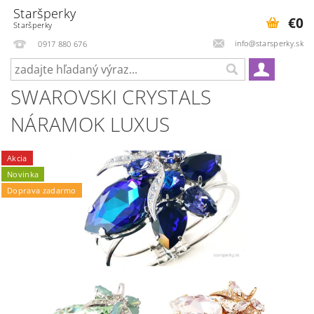
Staršperky
€0
Staršperky
info@starsperky.sk
0917 880 676
SWAROVSKI CRYSTALS
NÁRAMOK LUXUS
Akcia
Novinka
Doprava zadarmo