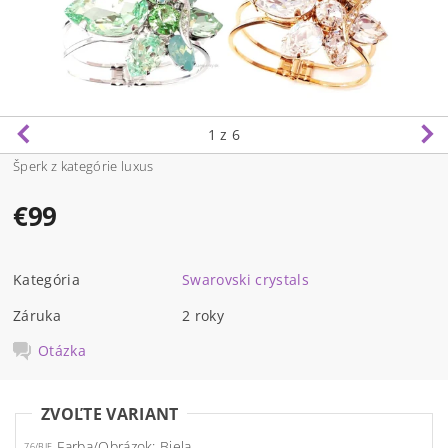
1
z 6
Šperk z kategórie luxus
€99
Kategória
Swarovski crystals
Záruka
2 roky
Otázka
ZVOĽTE VARIANT
Farba/Obrázok: Biela
76/BIE