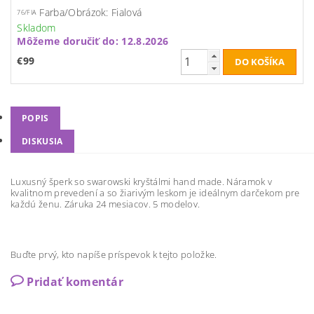
Farba/Obrázok: Fialová
76/FIA
Skladom
Môžeme doručiť do:
12.8.2026
€99
POPIS
DISKUSIA
Luxusný šperk so swarowski kryštálmi hand made. Náramok v
kvalitnom prevedení a so žiarivým leskom je ideálnym darčekom pre
každú ženu. Záruka 24 mesiacov. 5 modelov.
Buďte prvý, kto napíše príspevok k tejto položke.
Pridať komentár