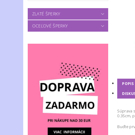
ZLATÉ ŠPERKY
OCEĽOVÉ ŠPERKY
POPIS
DISKU
Súprava s
0.35cm, p
Buďte prv