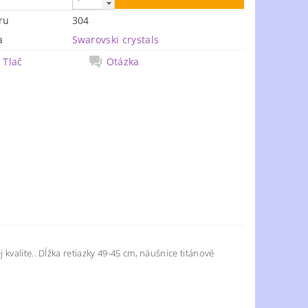
ru
304
a
Swarovski crystals
Tlač
Otázka
kvalite.. Dĺžka retiazky 49-45 cm, náušnice titánové