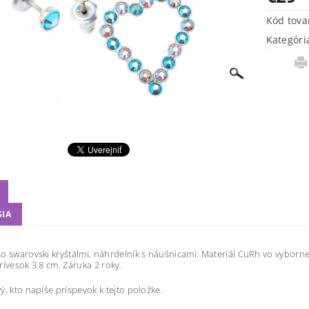
Kód tova
Kategóri
SIA
o swarovski kryštálmi, náhrdelník s náušnicami. Materiál CuRh vo vybornej 
rívesok 3.8 cm. Záruka 2 roky.
ý, kto napíše príspevok k tejto položke.