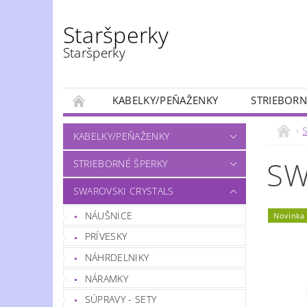
Staršperky
Staršperky
KABELKY/PEŇAŽENKY
STRIEBORN
S
KABELKY/PEŇAŽENKY
SW
STRIEBORNÉ ŠPERKY
SWAROVSKI CRYSTALS
NÁUŠNICE
Novinka
PRÍVESKY
NÁHRDELNIKY
NÁRAMKY
SÚPRAVY - SETY