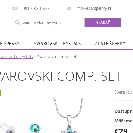
info@starsperky.sk
0917 880 676
É ŠPERKY
SWAROVSKI CRYSTALS
ZLATÉ ŠPERKY
warovski crystals
Swarovski comp. set
AROVSKI COMP. SET
Šperk - sú
Dostupn
Môžeme 
€29