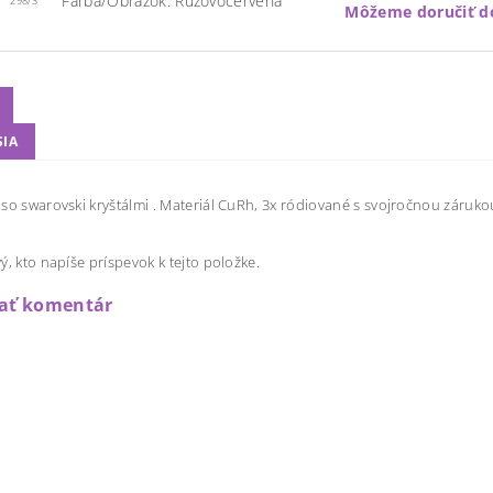
Farba/Obrázok: Ruzovočervená
298/3
Môžeme doručiť d
SIA
so swarovski kryštálmi . Materiál CuRh, 3x ródiované s svojročnou zárukou
ý, kto napíše príspevok k tejto položke.
dať komentár