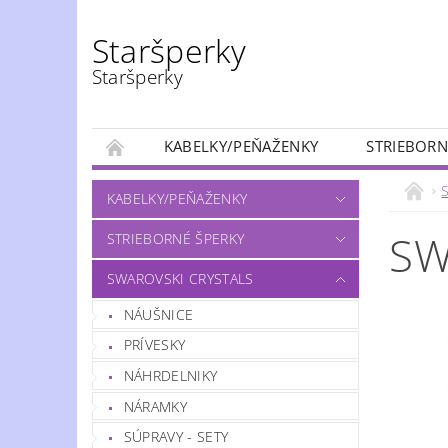
Staršperky
Staršperky
KABELKY/PEŇAŽENKY
STRIEBORN
S
KABELKY/PEŇAŽENKY
SW
STRIEBORNÉ ŠPERKY
SWAROVSKI CRYSTALS
NÁUŠNICE
PRÍVESKY
NÁHRDELNIKY
NÁRAMKY
SÚPRAVY - SETY