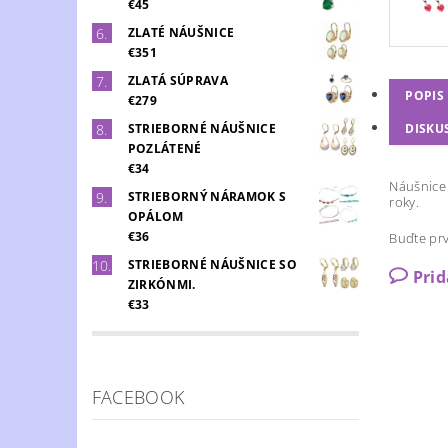
€45
ZLATÉ NÁUŠNICE
€351
ZLATÁ SÚPRAVA
POPIS
€279
DISKU
STRIEBORNÉ NÁUŠNICE
POZLÁTENÉ
€34
Náušnice 
STRIEBORNÝ NÁRAMOK S
roky.
OPÁLOM
€36
Buďte prv
STRIEBORNÉ NÁUŠNICE SO
Pri
ZIRKÓNMI.
€33
FACEBOOK