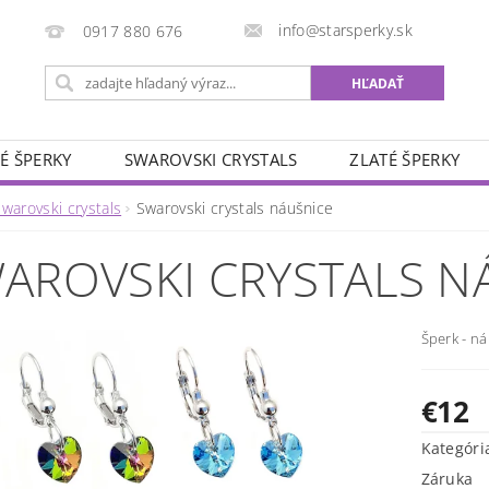
info@starsperky.sk
0917 880 676
É ŠPERKY
SWAROVSKI CRYSTALS
ZLATÉ ŠPERKY
warovski crystals
Swarovski crystals náušnice
AROVSKI CRYSTALS N
Šperk - ná
€12
Kategóri
Záruka