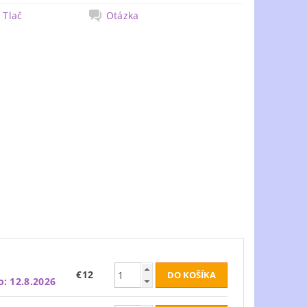
Tlač
Otázka
€12
o:
12.8.2026